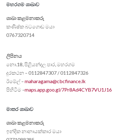
මහරගම ශාඛාව
ශාඛා කළමනාකරු
කණිෂ්ක බටගොඩ මයා
0767320714
ලිපිනය
නො.18, පිළියන්දල පාර, මහරගම
දුරකථන – 0112847307 / 0112847326
ඊමේල් –
maharagama@cbcfinance.lk
පිහිටීම –
maps.app.goo.gl/7Pr8Ad4CYB7VU1J16
මාතර ශාඛාව
ශාඛා කළමනාකරු
ඉන්දික නානායක්කාර මයා
0771088385