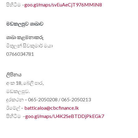
පිහිටීම –
goo.gl/maps/svEuAeCjT976MMiN8
මඩකලපුව ශාඛාව
ශාඛා කළමනාකරු
මිතුලන් සිවකුමාර් මයා
0766034781
ලිපිනය
අංක 18, බේලි පාර,
මඩකලපුව.
දුරකථන – 065-2050208 / 065-2050213
ඊමේල් –
batticaloa@cbcfinance.lk
පිහිටීම –
goo.gl/maps/U4K2SeBTDDjPkEGk7