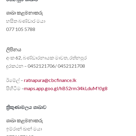
ශාඛා කළමනාකරු
හසිත බණ්ඩාර මයා
077 105 5788
ලිපිනය
අංක 62, බණ්ඩාරනායක මාවත, රත්නපුර
දුරකථන – 0452121706/ 0452121708
ඊමේල් –
ratnapura@cbcfinance.lk
පිහිටීම –
maps.app.goo.gl/hB52rm34kLduMYJg8
ත්‍රිකුණාමලය ශාඛාව
ශාඛා කළමනාකරු
ඉම්රාන් ඛාන් මයා