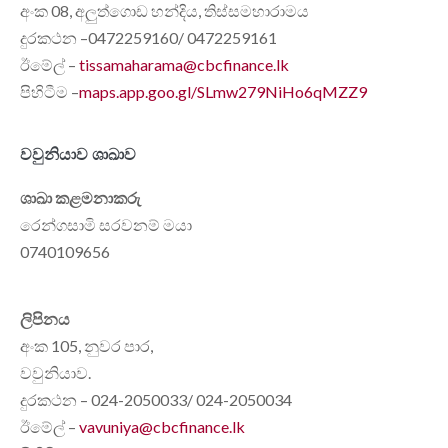
අංක 08, අලුත්ගොඩ හන්දිය, තිස්සමහාරාමය
දුරකථන –0472259160/ 0472259161
ඊමේල් –
tissamaharama@cbcfinance.lk
පිහිටීම –
maps.app.goo.gl/SLmw279NiHo6qMZZ9
වවුනියාව ශාඛාව
ශාඛා කළමනාකරු
රෙන්ගසාමි සරවනම් මයා
0740109656
ලිපිනය
අංක 105, නුවර පාර,
වවුනියාව.
දුරකථන – 024-2050033/ 024-2050034
ඊමේල් –
vavuniya@cbcfinance.lk