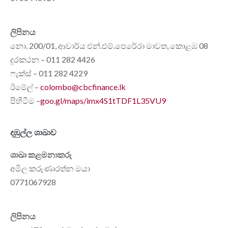
ලිපිනය
නො. 200/01, ආචාර්ය එන්.එම්.පෙරේරා මාවත, කොළඹ 08
දුරකථන – 011 282 4426
ෆැක්ස් – 011 282 4229
ඊමේල් –
colombo@cbcfinance.lk
පිහිටීම –
goo.gl/maps/imx4S1tTDF1L35VU9
දඹුල්ල ශාඛාව
ශාඛා කළමනාකරු
අමිල කරුණාරත්න මයා
0771067928
ලිපිනය