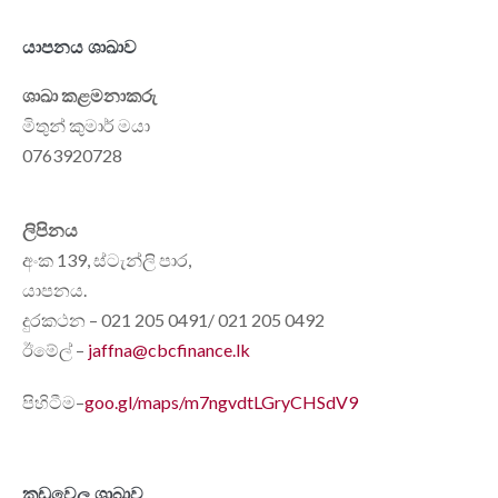
යාපනය ශාඛාව
ශාඛා කළමනාකරු
මිතුන් කුමාර් මයා
0763920728
ලිපිනය
අංක 139, ස්ටැන්ලි පාර,
යාපනය.
දුරකථන – 021 205 0491/ 021 205 0492
ඊමේල් –
jaffna@cbcfinance.lk
පිහිටීම–
goo.gl/maps/m7ngvdtLGryCHSdV9
කඩුවෙල ශාඛාව