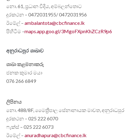
නො. 61, ප්‍රධාන වීදිය, අම්බලන්තොට
දුරකථන – 0472031955/ 0472031956
ඊමේල් –
ambalantota@cbcfinance.lk
පිහිටීම –
maps.app.goo.gl/3MgoFXpnKhZCzR9p6
අනුරාධපුර ශාඛාව
ශාඛා කළමනාකරු
ජනක කුමාර මයා
076 266 6849
ලිපිනය
නො. 488/8F, මෛත්‍රීපාල සේනානායක මාවත, අනුරාධපුර
දුරකථන – 025 222 6070
ෆැක්ස් – 025 222 6073
ඊමේල් –
anuradhapura@cbcfinance.lk