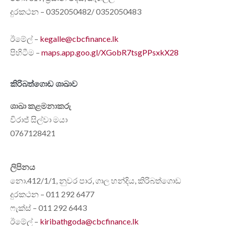
දුරකථන – 0352050482/ 0352050483
ඊමේල් –
kegalle@cbcfinance.lk
පිහිටීම –
maps.app.goo.gl/XGobR7tsgPPsxkX28
කිරිබත්ගොඩ ශාඛාව
ශාඛා කළමනාකරු
විරාජ් සිල්වා මයා
0767128421
ලිපිනය
නො.412/1/1, නුවර පාර, ගාල හන්දිය, කිරිබත්ගොඩ
දුරකථන – 011 292 6477
ෆැක්ස් – 011 292 6443
ඊමේල් –
kiribathgoda@cbcfinance.lk