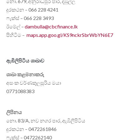
නො. 679, අනුරාධපුර පාර, දඹුල්ල
දුරකථන – 066 228 4241
ෆැක්ස් – 066 228 3493
ඊමේල් –
dambulla@cbcfinance.lk
පිහිටීම –
maps.app.goo.gl/KS9nckrSbrWbYN6E7
ඇඹිලිපිටිය ශාඛාව
ශාඛා කළමනාකරු
අසංක වර්ණකුලසූරිය මයා
0771088383
ලිපිනය
නො. 83/A, නව නගර පාර, ඇඹිලිපිටිය
දුරකථන – 0472261846
ෆැක්ස් – 0472262140