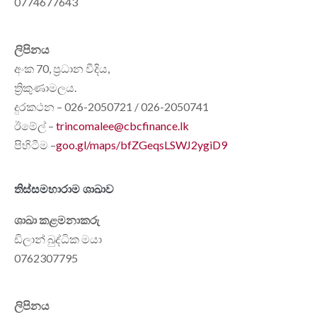
0774677643
ලිපිනය
අංක 70, ප්‍රධාන වීදිය,
ත්‍රිකුණාමලය.
දුරකථන – 026-2050721 / 026-2050741
ඊමේල් –
trincomalee@cbcfinance.lk
පිහිටීම –
goo.gl/maps/bfZGeqsLSWJ2ygiD9
තිස්සමහාරාම ශාඛාව
ශාඛා කළමනාකරු
ඩිලාන් බුද්ධික මයා
0762307795
ලිපිනය