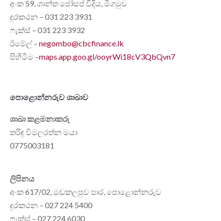
අංක 59, ශාන්ත ජෝසප් වීදිය, මීගමුව
දුරකථන – 031 223 3931
ෆැක්ස් – 031 223 3932
ඊමේල් –
negombo@cbcfinance.lk
පිහිටීම –
maps.app.goo.gl/ooyrWi18cV3QbQvn7
පොළොන්නරුව ශාඛාව
ශාඛා කළමනාකරු
තරිඳු විමලරත්න මයා
0775003181
ලිපිනය
අංක 617/02, මඩකලපුව පාර, පොළොන්නරුව
දුරකථන – 027 224 5400
ෆැක්ස් – 027 224 6030