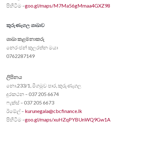
පිහිටීම –
goo.gl/maps/M7Ma56gMmaa4GXZ98
කුරුණෑගල ශාඛාව
ශාඛා කළමනාකරු
නෙරංජන් කුලරත්න මයා
0762287149
ලිපිනය
නො.233/1, මීගමුව පාර, කුරුණෑගල
දුරකථන – 037 205 6674
ෆැක්ස් – 037 205 6673
ඊමේල් –
kurunegala@cbcfinance.lk
පිහිටීම –
goo.gl/maps/xuHZqPYBUnWQ9Gw1A