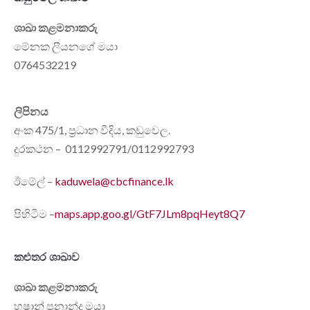
ශාඛා කළමනාකරු
මේනක ලියනගේ මයා
0764532219
ලිපිනය
අංක 475/1, ප්‍රධාන වීදිය, කඩුවෙල.
දුරකථන – 0112992791/0112992793
ඊමේල් –
kaduwela@cbcfinance.lk
පිහිටීම –
maps.app.goo.gl/GtF7JLm8pqHeyt8Q7
කළුතර ශාඛාව
ශාඛා කළමනාකරු
හෂාන් ප්‍රනාන්දු මයා