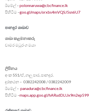
ඊමේල් –
polonnaruwa@cbcfinance.lk
පිහිටීම –
goo.gl/maps/orxbs4mVQSJ5sn6U7
පානදුර ශාඛාව
ශාඛා කළමනාකරු
චාමර මධුරංග මයා
ලිපිනය
අංක 551/ඒ, ගාලු පාර, පානදුර.
දුරකථන – 0382242008 / 0382242009
ඊමේල් –
panadura@cbcfinance.lk
පිහිටීම –
maps.app.goo.gl/hARudDLUx9m2ep599
රත්නපුර ශාඛාව