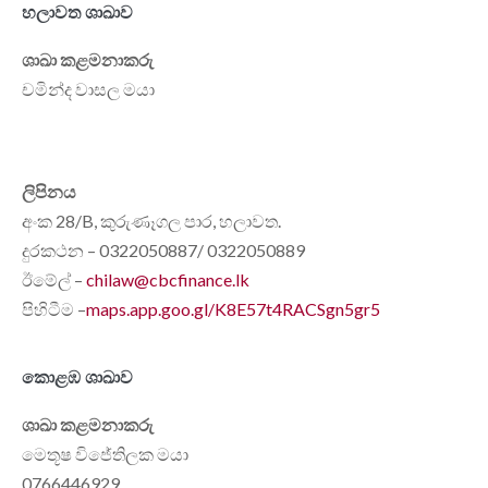
හලාවත ශාඛාව
ශාඛා කළමනාකරු
චමින්ද වාසල මයා
ලිපිනය
අංක 28/B, කුරුණෑගල පාර, හලාවත.
දුරකථන – 0322050887/ 0322050889
ඊමේල් –
chilaw@cbcfinance.lk
පිහිටීම –
maps.app.goo.gl/K8E57t4RACSgn5gr5
කොළඹ ශාඛාව
ශාඛා කළමනාකරු
මෙතූෂ විජේතිලක මයා
0766446929