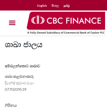
English
සිංහල
தமிழ்
ශාඛා ජාලය
අම්බලන්තොට ශාඛාව
ශාඛා කළමනාකරු
දිනේෂ් කුමාර මයා
0770209539
ලිපිනය