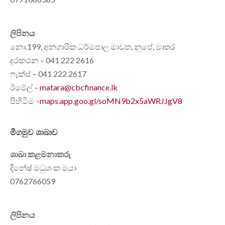
ලිපිනය
නො.199, අනගාරික ධර්මපාල මාවත, නූපේ, මාතර
දුරකථන – 041 222 2616
ෆැක්ස් – 041 222 2617
ඊමේල් –
matara@cbcfinance.lk
පිහිටීම –
maps.app.goo.gl/soMN9b2x5aWRJJgV8
මීගමුව ශාඛාව
ශාඛා කළමනාකරු
දිනේෂ් මධුශංක මයා
0762766059
ලිපිනය