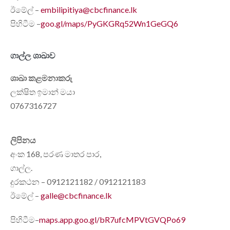
ඊමේල් –
embilipitiya@cbcfinance.lk
පිහිටීම –
goo.gl/maps/PyGKGRq52Wn1GeGQ6
ගාල්ල ශාඛාව
ශාඛා කළමනාකරු
ලක්ෂිත ඉමාන් මයා
0767316727
ලිපිනය
අංක 168, පරණ මාතර පාර,
ගාල්ල.
දුරකථන – 0912121182 / 0912121183
ඊමේල් –
galle@cbcfinance.lk
පිහිටීම–
maps.app.goo.gl/bR7ufcMPVtGVQPo69