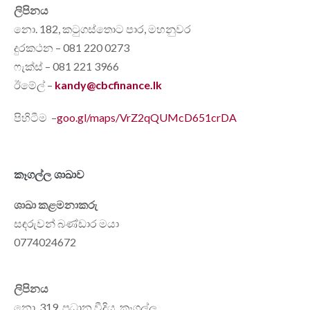
ලිපිනය
නො. 182, කටුගස්තොට පාර, මහනුවර
දුරකථන – 081 220 0273
ෆැක්ස් – 081 221 3966
ඊමේල් –
kandy@cbcfinance.lk
පිහිටීම –
goo.gl/maps/VrZ2qQUMcD651crDA
කෑගල්ල ශාඛාව
ශාඛා කළමනාකරු
සඳරුවන් බණ්ඩාර මයා
0774024672
ලිපිනය
නො. 319, ප්‍රධාන වීදිය, කෑගල්ල