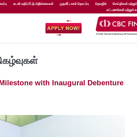
ப்பு
கடன் மதிப்பீட்டு அறிக்கைகள்
முதலீட்டாளர் தொடர்பு
தொழில்
செய்திகள் மற்றும்
கட்டணங்கள் மற்றும் 
ிகழ்வுகள்
ilestone with Inaugural Debenture