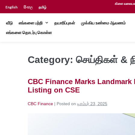
கிளை வலையமை
English
සිංහල
தமிழ்
வீடு
எங்களை பற்றி
தயாரிப்புகள்
முக்கிய உண்மை ஆவணம்
எங்களை தொடர்பு கொள்ள
Category:
செய்திகள் & ந
CBC Finance Marks Landmark M
Listing on CSE
CBC Finance
|
Posted on
டிசம்பர் 23, 2025