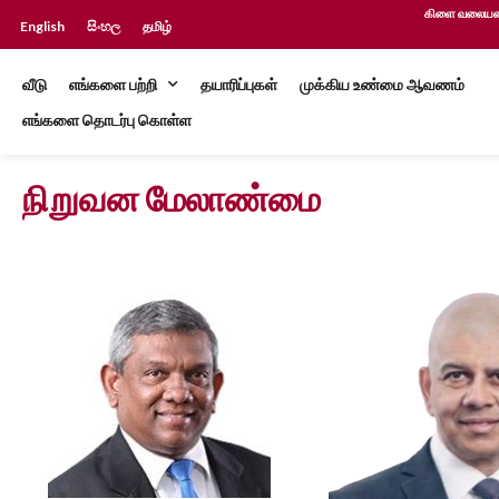
கிளை வலையமை
English
සිංහල
தமிழ்
வீடு
எங்களை பற்றி
தயாரிப்புகள்
முக்கிய உண்மை ஆவணம்
எங்களை தொடர்பு கொள்ள
நிறுவன மேலாண்மை