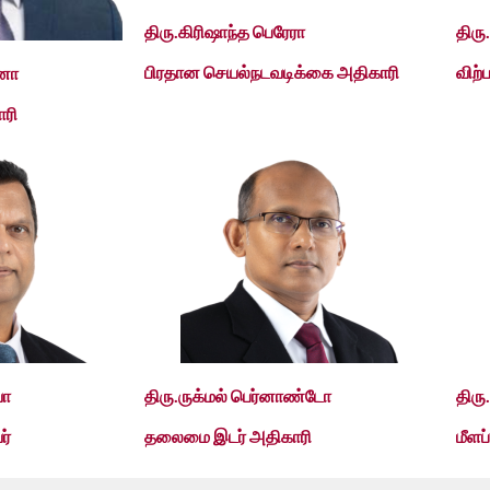
திரு.கிரிஷாந்த பெரேரா
திரு
பிரதான செயல்நடவடிக்கை அதிகாரி
விற்
்னா
ரி
வா
திரு.ருக்மல் பெர்னாண்டோ
திர
ர்
தலைமை இடர் அதிகாரி
மீளப