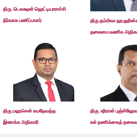
திரு. டெலக்ஷன் ஹெட்டியாராச்சி
நிர்வாக பணிப்பாளர்
திரு.தம்மிகா ஹபுஹின
தலைமை வணிக அதிகா
திரு.மஹசென் கமதேவத்த
திரு. ஷிரான் புஞ்சிஹே
இணக்க அதிகாரி
உள் தணிக்கைத் தலைவ