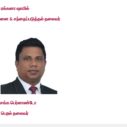
. ரங்கனா ஷாமில்
பனை & சந்தைப்படுத்தல் தலைவர்
ு.சங்க பெர்னாண்டோ
் பெறல் தலைவர்